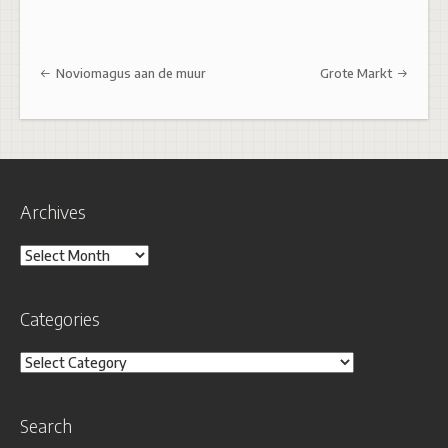
Post navigation
Noviomagus aan de muur
Grote Markt
Archives
Archives
Categories
Categories
Search