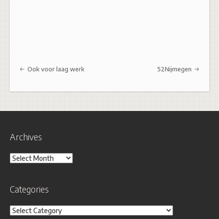
Post navigation
Ook voor laag werk
52Nijmegen
Archives
Archives
Categories
Categories