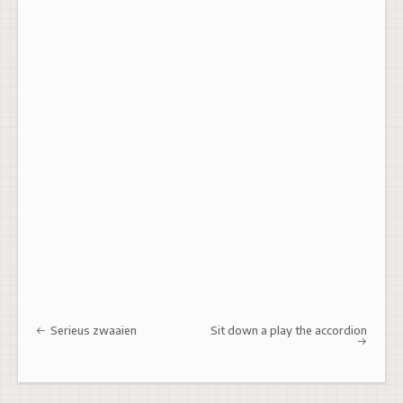
Post navigation
Serieus zwaaien
Sit down a play the accordion