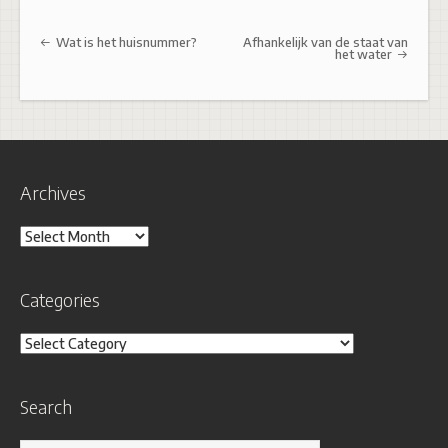
Post navigation
Wat is het huisnummer?
Afhankelijk van de staat van
het water
Archives
Archives
Categories
Categories
Search