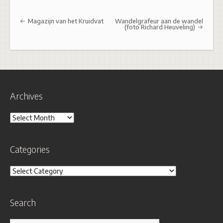
Post navigation
Magazijn van het Kruidvat
Wandelgrafeur aan de wandel
(foto Richard Heuveling)
Archives
Archives
Categories
Categories
Search