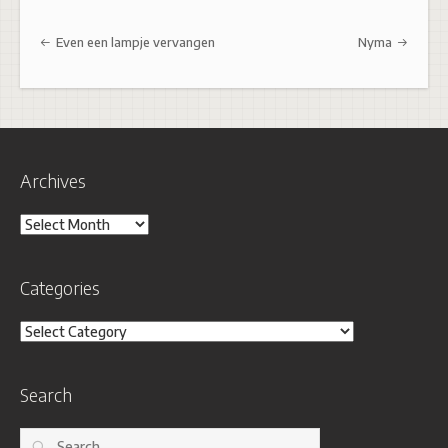
Post navigation
Even een lampje vervangen
Nyma
Archives
Archives
Categories
Categories
Search
Search