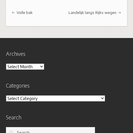
Post navigation
Volle bak
Landelijk langs Rijks wegen
Archives
Archives
Categories
Categories
Search
Search