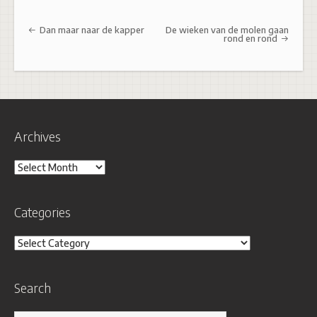
Post navigation
Dan maar naar de kapper
De wieken van de molen gaan
rond en rond
Archives
Archives
Categories
Categories
Search