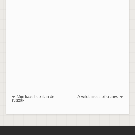
Post navigation
Mijn kaas heb ik in de
A wilderness of cranes
rugzak