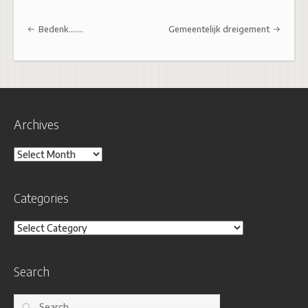
Post navigation
Bedenk…….
Gemeentelijk dreigement
Archives
Archives
Categories
Categories
Search
Search