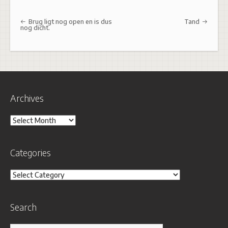
Post navigation
Brug ligt nog open en is dus
Tand
nog dicht.
Archives
Archives
Categories
Categories
Search