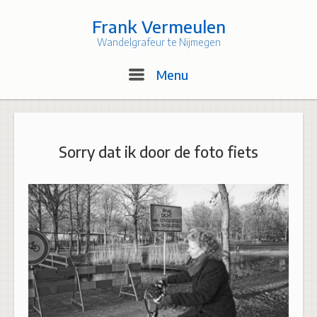
Skip
to
Frank Vermeulen
content
Wandelgrafeur te Nijmegen
Menu
Menu
Sorry dat ik door de foto fiets