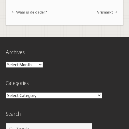
Post navigation
Waar is de dader?
Vrijmarkt
Archives
Archives
Categories
Categories
Search
Search