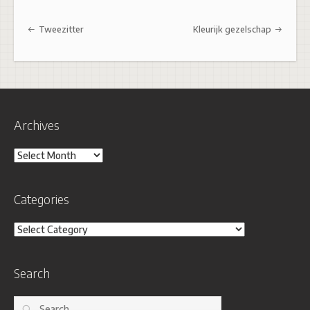
Post navigation
Tweezitter
Kleurijk gezelschap
Archives
Archives
Categories
Categories
Search
Search