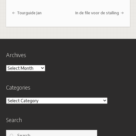
Post navigation
Tourguide Jan
In de file voor de stalling
Archives
Archives
Categories
Categories
Search
Search