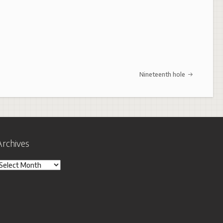
Nineteenth hole
Archives
rchives