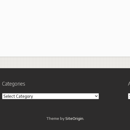
Categories
Categories
A
Theme by
SiteOrigin
.