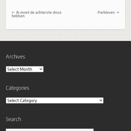
Post navigation
Ik moet de achterste doos
Parkleven
hebben
Archives
Archives
Categories
Categories
Search