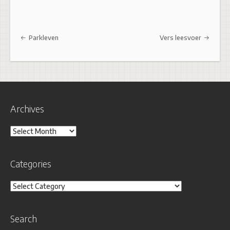
Post navigation
Parkleven
Vers leesvoer
Archives
Archives
Categories
Categories
Search