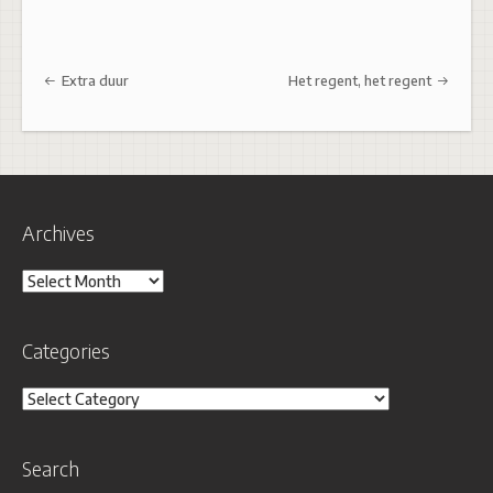
Post navigation
Extra duur
Het regent, het regent
Archives
Archives
Categories
Categories
Search