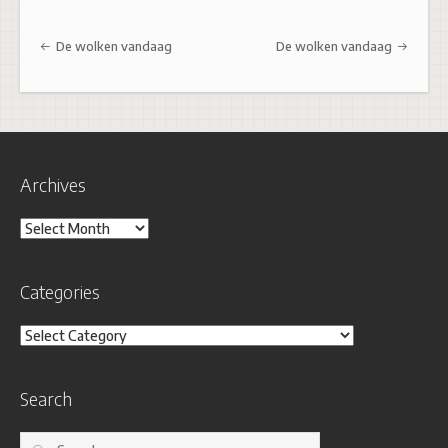
Post navigation
De wolken vandaag
De wolken vandaag
Archives
Archives
Categories
Categories
Search
Search