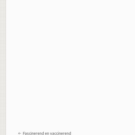
Post navigation
Fascinerend en vaccinerend